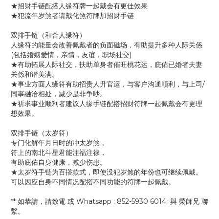
★招财手链配搭人缘符牌一起戴会有更佳效果
★犯流年岁煞者请戴化煞符牌加招财手链
双排手链（和合人缘符）
人缘符的能量会改善佩戴者的负面磁场，有助提升多种人际关係
(包括婚姻爱情，亲情，友谊，职场社交)
★有助拓展人际社交，扶助单身者催旺桃花运，庇佑已婚者夫妻
关係和谐美满。
★事业方面人缘符有助招贵人升官运，与客户沟通顺利，与上司/
同事融洽相处，减少是非争吵。
★祈求事业顺利者建议人缘手链配搭招财符牌一起佩戴会有更理
想效果。
双排手链（太岁符）
专门化解年月日时的冲太岁煞，
符上的南北斗星君能注福注禄，
有助庇佑自身健康，减少伤患。
★太岁符手链为百撘款式，即使没犯岁煞的年份也可继续佩戴。
可以因应自身不同情况配撘不同功能的符牌一起佩戴。
** 如恭請，請致電 或 Whatsapp : 852-5930 6014 與 榮師兄 聯
繫。