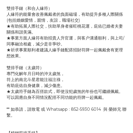
雙排手鏈（和合人緣符）
人緣符的能量會改善佩戴者的負面磁場，有助提升多種人際關係
(包括婚姻愛情，親情，友誼，職場社交)
★有助拓展人際社交，扶助單身者催旺桃花運，庇佑已婚者夫妻
關係和諧美滿。
★事業方面人緣符有助招貴人升官運，與客户溝通順利，與上司/
同事融洽相處，減少是非爭吵。
★祈求事業順利者建議人緣手鏈配搭招財符牌一起佩戴會有更理
想效果。
雙排手鏈（太歲符）
專門化解年月日時的沖太歲煞，
符上的南北斗星君能注福注祿，
有助庇佑自身健康，減少傷患。
★太歲符手鏈為百撘款式，即使沒犯歲煞的年份也可繼續佩戴。
可以因應自身不同情況配撘不同功能的符牌一起佩戴。
** 如恭請，請致電 或 Whatsapp : 852-5930 6014 與 榮師兄 聯
繫。