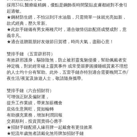
採用316L醫療級精鋼，優點是鋼飾長時間緊貼皮膚都絕對不會引
起過敏。
★鋼材防生銹，不怕沾到汗水油脂，只需簡單一抹就光亮如新，
款式經典，歷久常新。
★此款手鏈備有男女兩種尺吋，適合做情侣款配撘成雙成對，意
義非凡。
★適合送贈親朋好友做節日賀禮，時尚大氣，盡顯心意！
雙排手鏈 （五雷辟邪符）
有效辟邪護身，驅除陰煞，防止被邪靈鬼魅侵擾，幫助佩戴者安
神定魄，對於經常碰上靈異事件 或常受噩夢困擾睡眠質素不理想
的人士均十分有幫助。此外，五雷手鏈亦特別適合需要晚間工作/
夜生活/夜駕及旅遊人士，敬請隨身攜帶。
雙排手鏈（六合招財符）
可增強正財及偏財運，
提升工作業績，帶來加薪機會
庇佑生意興旺，貨如輪轉
有助擴充業務，增加利潤回報
交易順利，投資買賣得心應手
★招財手鏈配搭人緣符牌一起戴會有更佳效果
★犯流年歲煞者請戴化煞符牌加招財手鏈