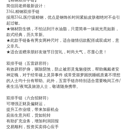
【精钢双排手链】
简信回老师最新设计：
316L精钢双排手链
採用316L医疗级精钢，优点是钢饰长时间紧贴皮肤都绝对不会引
起过敏。
★钢材防生锈，不怕沾到汗水油脂，只需简单一抹就光亮如新，
款式经典，历久常新。
★此款手链备有男女两种尺吋，适合做情侣款配撘成双成对，意
义非凡。
★适合送赠亲朋好友做节日贺礼，时尚大气，尽显心意！
双排手链（五雷辟邪符）
有效辟邪护身，驱除阴煞，防止被邪灵鬼魅侵扰，帮助佩戴者安
神定魄，对于经常碰上灵异事件 或常受噩梦困扰睡眠质素不理想
的人士均十分有帮助。此外，五雷手链亦特别适合需要晚间工作/
夜生活/夜驾及旅游人士，敬请随身携带。
双排手链（六合招财符）
可增强正财及偏财运，
提升工作业绩，带来加薪机会
庇佑生意兴旺，货如轮转
有助扩充业务，增加利润回报
交易顺利，投资买卖得心应手