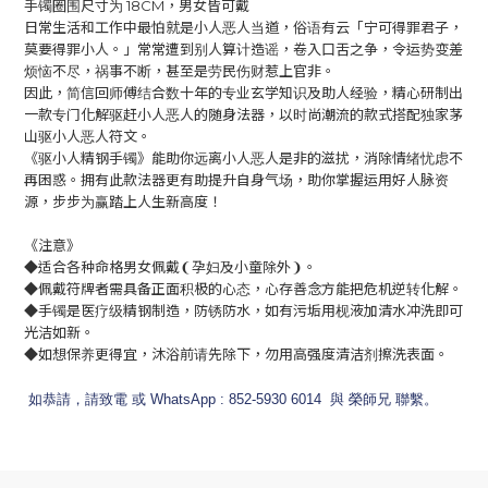
手镯圈围尺寸为 18CM，男女皆可戴
日常生活和工作中最怕就是小人恶人当道，俗语有云「宁可得罪君子，
莫要得罪小人。」常常遭到别人算计造谣，卷入口舌之争，令运势变差
烦恼不尽，祸事不断，甚至是劳民伤财惹上官非。
因此，简信回师傅结合数十年的专业玄学知识及助人经验，精心研制出
一款专门化解驱赶小人恶人的随身法器，以时尚潮流的款式搭配独家茅
山驱小人恶人符文。
《驱小人精钢手镯》能助你远离小人恶人是非的滋扰，消除情绪忧虑不
再困惑。拥有此款法器更有助提升自身气场，助你掌握运用好人脉资
源，步步为赢踏上人生新高度！
《注意》
◆适合各种命格男女佩戴❨孕妇及小童除外❩。
◆佩戴符牌者需具备正面积极的心态，心存善念方能把危机逆转化解。
◆手镯是医疗级精钢制造，防锈防水，如有污垢用枧液加清水冲洗即可
光洁如新。
◆如想保养更得宜，沐浴前请先除下，勿用高强度清洁剂擦洗表面。
如恭請，請致電 或 WhatsApp : 852-5930 6014 與 榮師兄 聯繫。