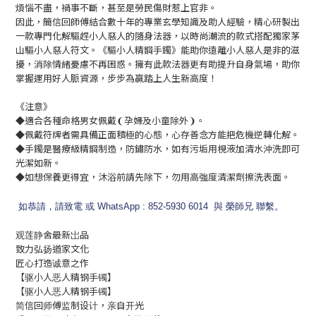
煩惱不盡，禍事不斷，甚至是勞民傷財惹上官非。
因此，簡信回師傅結合數十年的專業玄學知識及助人經驗，精心研製出
一款專門化解驅趕小人惡人的隨身法器，以時尚潮流的款式搭配獨家茅
山驅小人惡人符文。
《
驅小人精鋼手鐲》能助你遠離小人惡人是非的滋
擾，消除情緒憂慮不再困惑。擁有此款法器更有助提升自身氣場，助你
掌握運用好人脈資源，步步為贏踏上人生新高度！
《注意》
◆適合各種命格男女佩戴❨孕婦及小童除外❩。
◆佩戴符牌者需具備正面積極的心態，心存善念方能把危機逆轉化解。
◆手鐲是醫療級精鋼制造，防鏽防水，如有污垢用梘液加清水沖洗即可
光潔如新。
◆如想保養更得宜，沐浴前請先除下，勿用高強度清潔劑擦洗表面。
如恭請，請致電 或 WhatsApp : 852-5930 6014 與 榮師兄 聯繫。
观莲静舍最新岀品
致力弘扬道家文化
匠心打造诚意之作
【驱小人恶人精钢手镯】
【驱小人恶人精钢手镯】
简信回师傅监制设计，亲自开光