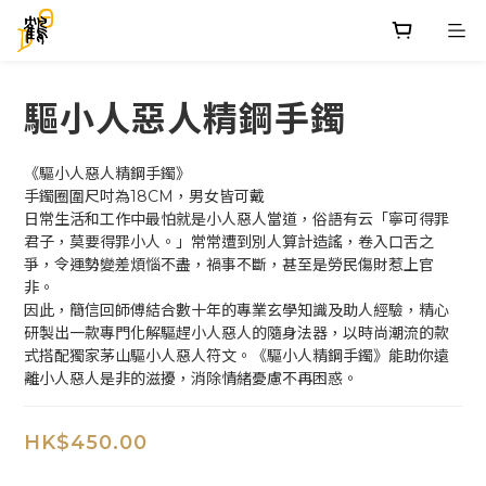
驅小人惡人精鋼手鐲
《驅小人惡人精鋼手鐲》
手鐲圈圍尺吋為18CM，男女皆可戴
日常生活和工作中最怕就是小人惡人當道，俗語有云「寧可得罪
君子，莫要得罪小人。」常常遭到別人算計造謠，卷入口舌之
爭，令運勢變差煩惱不盡，禍事不斷，甚至是勞民傷財惹上官
非。
因此，簡信回師傅結合數十年的專業玄學知識及助人經驗，精心
研製出一款專門化解驅趕小人惡人的隨身法器，以時尚潮流的款
式搭配獨家茅山驅小人惡人符文。《驅小人精鋼手鐲》能助你遠
離小人惡人是非的滋擾，消除情緒憂慮不再困惑。
HK$450.00