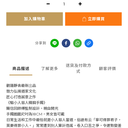
加入購物車
立即購買
分享到
送貨及付款方
商品描述
了解更多
顧客評價
式
觀蓮靜舍最新岀品
致力弘揚道家文化
匠心打造誠意之作
《
驅小人惡人精鋼手鐲
》
簡信回師傅監制設計，親自開光
手鐲圈圍尺吋為18CM，男女皆可戴
日常生活和工作中最怕就是小人惡人當道，俗語有云「寧可得罪君子，
莫要得罪小人。」常常遭到別人算計造謠，卷入口舌之爭，令運勢變差