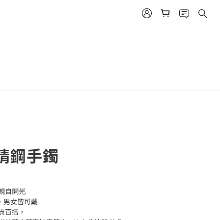
立即購買
精鋼手鐲
親自開光
，男女皆可戴
流百搭，