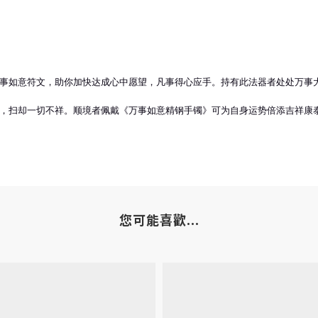
事如意符文，助你加快达成心中愿望，凡事得心应手。持有此法器者处处万事
，扫却一切不祥。顺境者佩戴《万事如意精钢手镯》可为自身运势倍添吉祥康
您可能喜歡...