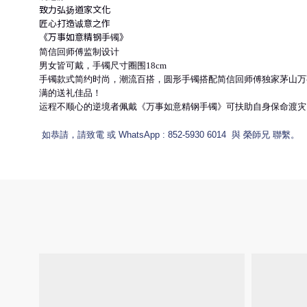
致力弘扬道家文化
匠心打造诚意之作
《万事如意精钢手镯》
简信回师傅监制设计
男女皆可戴，手镯尺寸圈围18cm
手镯款式简约时尚，潮流百搭，圆形手镯搭配简信回师傅独家茅山万
满的送礼佳品！
运程不顺心的逆境者佩戴《万事如意精钢手镯》可扶助自身保命渡灾
如恭請，請致電 或 WhatsApp : 852-5930 6014 與 榮師兄 聯繫。