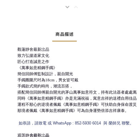
商品描述
觀蓮靜舍最新岀品
致力弘揚道家文化
匠心打造誠意之作
《萬事如意精鋼手鐲》
簡信回師傅監制設計，親自開光
手鐲圈圍尺吋為18cm，男女皆可戴
手鐲款式簡約時尚，潮流百搭，
搭配簡信回師傅親自開光的茅山萬事如意符文，持有此法器者處處萬
同時《萬事如意精鋼手鐲》亦是充滿祝福，寓意吉祥的送禮自用佳品
運程不順心的逆境者佩戴《萬事如意精鋼手鐲》可扶助自身保命渡災
順境者佩戴《萬事如意精鋼手鐲》可為自身運勢倍添吉祥康泰。
如恭請，請致電 或 WhatsApp : 852-5930 6014 與 榮師兄 聯繫。
观莲静舍最新岀品