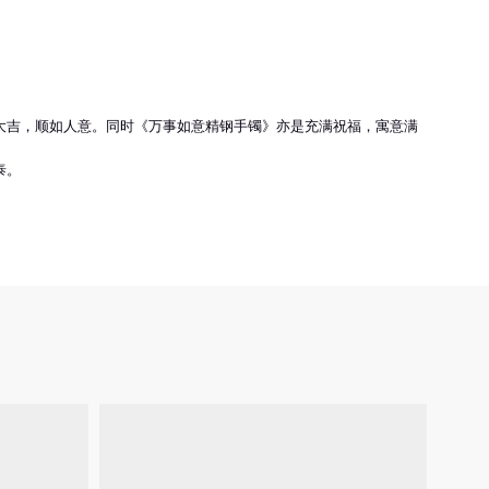
大吉，顺如人意。同时《万事如意精钢手镯》亦是充满祝福，寓意满
泰。