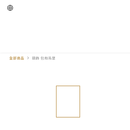
全部商品
頸飾 包殼吊墜