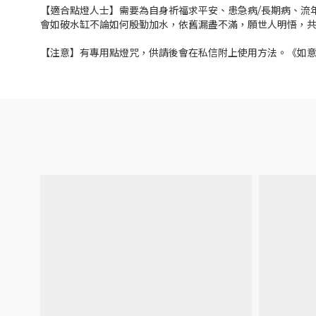
【適合點燈人士】需要為自身祈福求平安、患急病/長期病、流
會如破水缸不論如何殷勤加水，依舊漏盡不滿，願世人明悟，
【注意】有專用點燈咒，供請後會在私信附上使用方法。《如