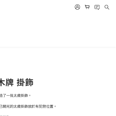
立即購買
木牌 掛飾
造了一批太歲掛飾。
已開光的太歲掛飾放於有犯煞位置。