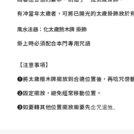
有冲當年太歲者，可將已開光的太歲掛飾放於
風水法器：化太歲煞木牌 掛飾
掛上時必須配合本門專用咒語
【注意事項】
❶將太歲檀木牌擺放到合適位置後，再唸咒啓
❷固定擺放，避免經常移動位置。
❸如要轉其他位置擺放需要先
念咒退煞。