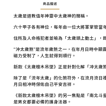
商品描述
太歲是道教值年神靈中太歲神的簡稱。
六十甲子各有神位，每年由一位大將軍掌管當
住所及人命格犯者並喻為「太歲頭上動土」，即
“沖太歲煞”是流年歲煞之一，在年月日時中顯
磁力受制了，人生就得到順行。 ​​​
新款《太歲檀木吊墜》正是針對化解「冲太歲
除了是「流年太歲」的化煞符外，在流月流日
月日相冲時保佑自己平安吉祥。
《新款太歲檀木吊墜》的另一焦點是「南北斗
是男女都要必備的護身法器。