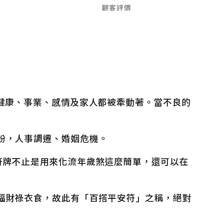
顧客評價
健康、事業、感情及家人都被牽動著。當不良的
紛，人事調遷、婚姻危機。
符牌不止是用來化流年歲煞這麼簡單，還可以在
福財祿衣食，故此有「百撘平安符」之稱，絕對