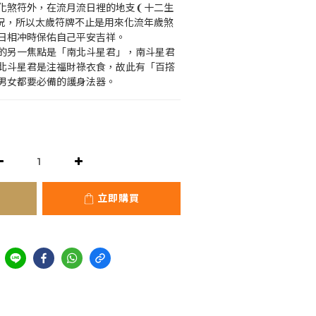
化煞符外，在流月流日裡的地支❨十二生
況，所以太歲符牌不止是用來化流年歲煞
日相冲時保佑自己平安吉祥。
的另一焦點是「南北斗星君」，南斗星君
北斗星君是注福財祿衣食，故此有「百撘
男女都要必備的護身法器。
立即購買