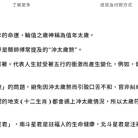
了解更多
送貨及付款方式
年的命運，輪值之歲神稱為值年太歲。
是簡師傅常提及的“沖太歲煞”。
露著。代表人生就受著五行的衝激而產生變化，例如，
煞」的問題，避免因沖太歲煞而引致口舌不和、官非糾
裡的地支❨十二生肖❩都會遇上冲太歲情況，所以太歲
星君」，南斗星君是註福人的生命健康，北斗星君是注