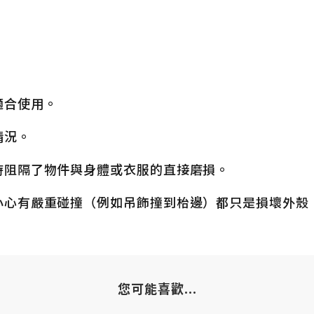
。
適合使用。
情況。
時阻隔了物件與身體或衣服的直接磨損。
小心有嚴重碰撞（例如吊飾撞到枱邊）都只是損壞外殼
您可能喜歡...