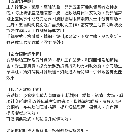
【五雷鋼手鈪】
主力辟邪定、驚驅、驅除陰煞，開光五雷符能助佩戴者安神定
魄，防止被邪靈鬼魅侵害干擾，達致護身保平安功效，對於經常
碰上靈異事件或常受惡夢困擾影響睡眠質素的人士十分有幫助。
此外，五雷鋼鐲特別適合需要晚間工作，常有夜生活夜間駕駛及
旅遊住酒店人士作護身辟邪之用。
手鈪款式型格耐看，精鋼不會引起過敏，不會生鏽，歷久常新。
適合成年男女佩戴 ❨孕婦除外❩
【玄女招財鋼手鈪】
有助增強正財及偏財運勢，提升工作業績，利潤回報及加薪機
會，對生意買賣，擴充業務及投資搏彩均有輔助效能，亦可助生
意興旺，貨如輪轉財源廣進。如配搭人緣符牌一併佩戴會有更佳
效果。
【和合人緣鋼手鈪】
有助提升及修復多種人際關係(包括婚姻，愛情，親情，友誼，職
場社交)符牌能改善佩戴者負面磁場，增進溝通聯系，擴展人際社
交網絡，亦有助催旺桃花運，提升姻緣際遇，招貴人，升官運，
提振權威之功效。
可做情侶款式，加強提升感情功效。
如配搭招財或太歲符牌一起佩戴會理想效果。