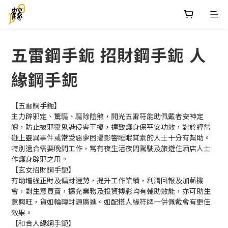
五雷鋼手鈪 招財鋼手鈪 人
緣鋼手鈪
【五雷鋼手鈪】
主力辟邪定、驚驅、驅除陰煞，開光五雷符能助佩戴者安神定
魄，防止被邪靈鬼魅侵害干擾，達致護身保平安功效，對於經常
碰上靈異事件或常受惡夢困擾影響睡眠質素的人士十分有幫助。
特別適合需要晚間工作，常有夜生活夜間駕駛及旅遊住酒店人士
作護身辟邪之用。
【玄女招財鋼手鈪】
有助增強正財及偏財運勢，提升工作業績，利潤回報及加薪機
會，對生意買賣，擴充業務及投資搏彩均有輔助效能，亦可助生
意興旺，貨如輪轉財源廣進。如配搭人緣符牌一併佩戴會有更佳
效果。
【和合人緣鋼手鈪】