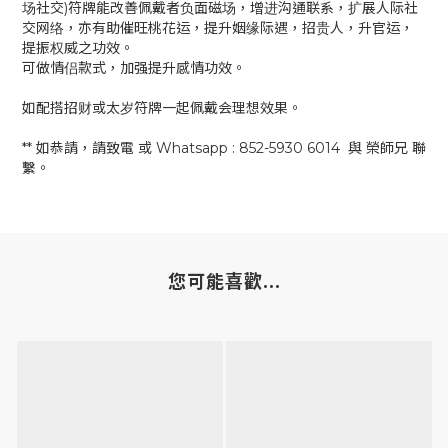
场社交)符牌能改善佩戴者负面磁场，增进沟通联系，扩展人际社
交网络，亦有助催旺桃花运，提升姻缘际遇，招贵人，升官运，
提振权威之功效。
可做情侣款式，加强提升感情功效。
如配搭招财或太岁符牌一起佩戴会理想效果。
** 如恭請，請致電 或 Whatsapp : 852-5930 6014 與 榮師兄 聯
繫。
您可能喜歡...