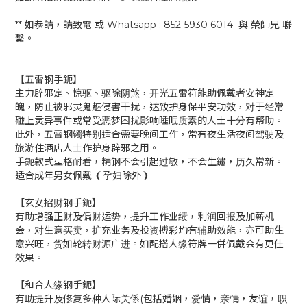
** 如恭請，請致電 或 Whatsapp : 852-5930 6014 與 榮師兄 聯
繫。
【五雷钢手鈪】
主力辟邪定、惊驱、驱除阴煞，开光五雷符能助佩戴者安神定
魄，防止被邪灵鬼魅侵害干扰，达致护身保平安功效，对于经常
碰上灵异事件或常受恶梦困扰影响睡眠质素的人士十分有帮助。
此外，五雷钢镯特别适合需要晚间工作，常有夜生活夜间驾驶及
旅游住酒店人士作护身辟邪之用。
手鈪款式型格耐看，精钢不会引起过敏，不会生鏽，历久常新。
适合成年男女佩戴 ❨孕妇除外❩
【玄女招财钢手鈪】
有助增强正财及偏财运势，提升工作业绩，利润回报及加薪机
会，对生意买卖，扩充业务及投资搏彩均有辅助效能，亦可助生
意兴旺，货如轮转财源广进。如配搭人缘符牌一併佩戴会有更佳
效果。
【和合人缘钢手鈪】
有助提升及修复多种人际关係(包括婚姻，爱情，亲情，友谊，职