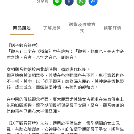
分享到
送貨及付款方
商品描述
了解更多
顧客評價
式
【送子觀音符牌】
「觀音」二字在《道藏》中有註解：「觀者，觀覺也。是天中帝
君之諱，音者，八字之音也，即歌音。」
女相觀音約始於南北朝時期，盛於唐代以後。
觀音娘娘其法相眾多，尊號在各地翻譯各有不同，象征意義也各
不一樣，其中，以「送子觀音」較為深入民心，其神貌是懷抱嬰
孩，或坐或立，面露慈愛神情，有強烈的親和力。
在中國的傳統觀念裡面，廣大民眾尤其婦女皆祈求在生育傳宗上
能夠如願順遂，懷孕期間最祈望是母子安康。至今，觀音娘娘的
信仰精神已遍布大半個亞洲。
《送子觀音符牌》功效：適用於準備生育，懷孕期間的女士佩
戴，有助安胎護身，安神靜心。庇佑懷孕期間母子平安，順利生