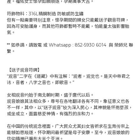
產。福佑女士懷孕如願順遂，孕期萬事大吉。
符飾物料：316L精鋼制造 防敏感防生鏽
但有一點需要特别注意，懷孕期間的婦女只能戴送子觀音符牌，
因為可安胎護身，而其他符飾都暫時不能戴，怕能量太強影響胎
氣。
** 如恭請，請致電 或 Whatsapp : 852-5930 6014 與 榮師兄 聯
繫。
【送子观音符牌】
“观音”二字在《道藏》中有注解：“观者，观觉也。是天中帝君之
讳，音者，八字之音也，即歌音。”
女相观音约始于南北朝时期，盛于唐代以后。
观音娘娘其法相众多，尊号在各地翻译各有不同，象征意义也各
不一样，其中，以“送子观音”较为深入民心，其神貌是怀抱婴孩，
或坐或立，面露慈爱神情，有强烈的亲和力。
在中国的传统观念裡面，广大民众尤其妇女皆祈求在生育传宗上
能够如愿顺遂，怀孕期间最祈望是母子安康。至今，观音娘娘的
信仰精神已遍布大半个亚洲。