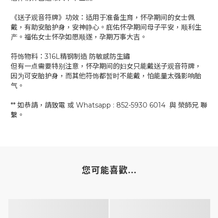
《送子观音符牌》功效：适用于准备生育，怀孕期间的女士佩
戴，有助安胎护身，安神静心。庇佑怀孕期间母子平安，顺利生
产。福佑女士怀孕如愿顺遂，孕期万事大吉。
符饰物料：316L精钢制造 防敏感防生鏽
但有一点需要特别注意，怀孕期间的妇女只能戴送子观音符牌，
因为可安胎护身，而其他符饰都暂时不能戴，怕能量太强影响胎
气。
** 如恭請，請致電 或 Whatsapp : 852-5930 6014 與 榮師兄 聯
繫。
您可能喜歡...