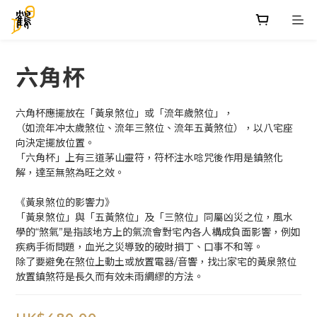
六角杯
六角杯應擺放在「黃泉煞位」或「流年歲煞位」，
（如流年冲太歲煞位、流年三煞位、流年五黃煞位），以八宅座
向決定擺放位置。
「六角杯」上有三道茅山靈符，符杯注水唸咒後作用是鎮煞化
解，達至無煞為旺之效。
《黃泉煞位的影響力》
「黃泉煞位」與「五黃煞位」及「三煞位」同屬凶災之位，風水
學的“煞氣”是指該地方上的氣流會對宅內各人構成負面影響，例如
疾病手術問題，血光之災導致的破財損丁、口事不和等。
除了要避免在煞位上動土或放置電器/音響，找岀家宅的黃泉煞位
放置鎮煞符是長久而有效未雨綢繆的方法。