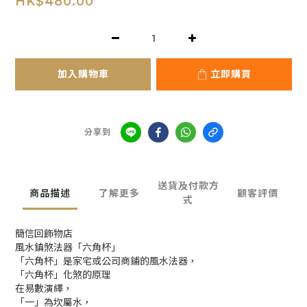
HK$480.00
加入購物車
立即購買
分享到
送貨及付款方
商品描述
了解更多
顧客評價
式
簡信回飾物店
風水鎮煞法器「六角杯」
「六角杯」是家宅或公司商鋪的風水法器，
「六角杯」化煞的原理
在易數演繹，
「一」為坎屬水，