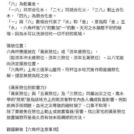
「六」為乾屬金。
「一六」共宗合化水，「二七」同途合化火，「三八」動土合化
木，「四九」為朋合化金。
「一」與「六」數相合代表了「水」和「金」，意指用「金 」生
「水」，六角杯是"六"的數加"一"的數，天河之水鎮壓不好的磁
場，因為水可以洗滌任何一切不好的氣場。
擺放位置：
六角杯應擺放在「黃泉煞位」或「流年歲煞位」，
（如流年冲太歲煞位、流年三煞位、流年五黃煞位），以八宅座
向決定擺放位置。
「六角杯」上有三道茅山靈符，符杯注水唸咒後作用是鎮煞化
解，達至無煞為旺之效。
《黃泉煞位的影響力》
「黃泉煞位」與「五黃煞位」及「三煞位」同屬凶災之位，風水
學的"煞氣"是指該地方上的氣流會對宅內各人構成負面影響，例如
疾病手術問題，血光之災導致的破財損丁、口事不和等。
除了要避免在煞位上動土或放置電器/音響，找岀家宅的黃泉煞位
放置鎮煞符是長久而有效未雨綢繆的方法。
觀蓮靜舍【六角杯注意事項】