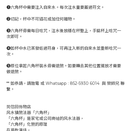
❶六角杯中需要注入自來水。每次注水量要蓋過符文。
❷切記，杯中不可插花或加任何雜物。
❸六角杯毋需每日唸咒，注水後放穩在杯墊上，手掂杯上唸咒一
次即可。
❹如杯中水已蒸發低過符身，可再注入新的自來水並重新唸咒一
次。
❺原位拿起六角杯裝水毋需退煞。如要轉去其他位置擺放才需要
做退煞。
** 如恭請，請致電 或 Whatsapp : 852-5930 6014 與 榮師兄 聯
繫。
简信回饰物店
风水镇煞法器「六角杯」
「六角杯」是家宅或公司商铺的风水法器，
「六角杯」化煞的原理
在易数演绎，