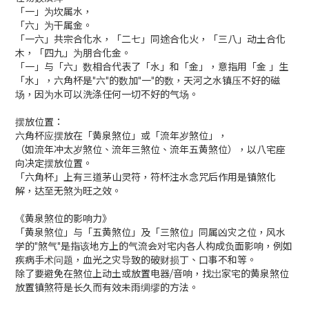
「一」为坎属水，
「六」为干属金。
「一六」共宗合化水，「二七」同途合化火，「三八」动土合化
木，「四九」为朋合化金。
「一」与「六」数相合代表了「水」和「金」，意指用「金 」生
「水」，六角杯是"六"的数加"一"的数，天河之水镇压不好的磁
场，因为水可以洗涤任何一切不好的气场。
摆放位置：
六角杯应摆放在「黄泉煞位」或「流年岁煞位」，
（如流年冲太岁煞位、流年三煞位、流年五黄煞位），以八宅座
向决定摆放位置。
「六角杯」上有三道茅山灵符，符杯注水念咒后作用是镇煞化
解，达至无煞为旺之效。
《黄泉煞位的影响力》
「黄泉煞位」与「五黄煞位」及「三煞位」同属凶灾之位，风水
学的"煞气"是指该地方上的气流会对宅内各人构成负面影响，例如
疾病手术问题，血光之灾导致的破财损丁、口事不和等。
除了要避免在煞位上动土或放置电器/音响，找岀家宅的黄泉煞位
放置镇煞符是长久而有效未雨绸缪的方法。