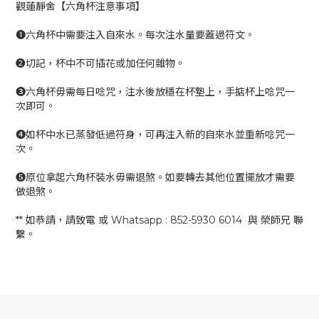
觀蓮靜舍【六角杯注意事項】
❶六角杯中需要注入自來水。每次注水量要蓋過符文。
❷切記，杯中不可插花或加任何雜物。
❸六角杯毋需每日唸咒，注水後放穩在杯墊上，手掂杯上唸咒一
次即可。
❹如杯中水已蒸發低過符身，可再注入新的自來水並重新唸咒一
次。
❺原位拿起六角杯裝水毋需退煞。如要轉去其他位置擺放才需要
做退煞。
** 如恭請，請致電 或 Whatsapp : 852-5930 6014 與 榮師兄 聯
繫。