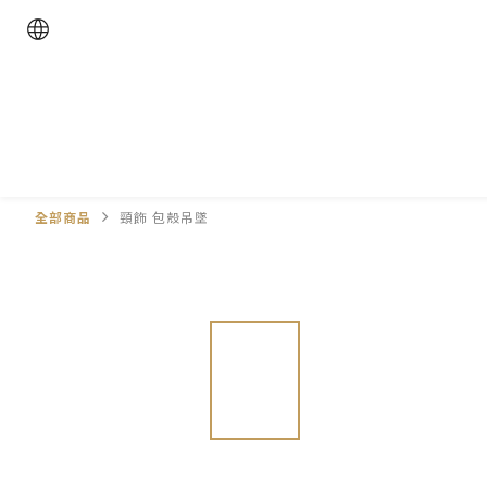
全部商品
頸飾 包殼吊墜