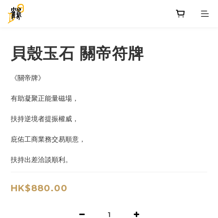
貝殼玉石 關帝符牌
《關帝牌》
有助凝聚正能量磁場，
扶持逆境者提振權威，
庇佑工商業務交易順意，
扶持出差洽談順利。
HK$880.00