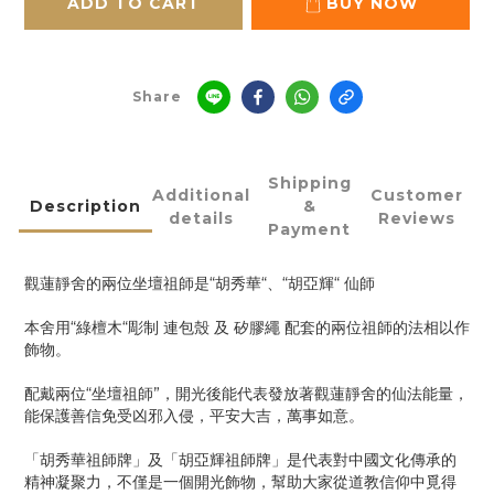
ADD TO CART
BUY NOW
Share
Shipping
Additional
Customer
Description
&
details
Reviews
Payment
觀蓮靜舍的兩位坐壇祖師是“胡秀華“、“胡亞輝“ 仙師
本舍用“綠檀木“彫制 連包殼 及 矽膠繩 配套的兩位祖師的法相以作
飾物。
配戴兩位“坐壇祖師”，開光後能代表發放著觀蓮靜舍的仙法能量，
能保護善信免受凶邪入侵，平安大吉，萬事如意。
「胡秀華祖師牌」及「胡亞輝祖師牌」是代表對中國文化傳承的
精神凝聚力，不僅是一個開光飾物，幫助大家從道教信仰中覓得