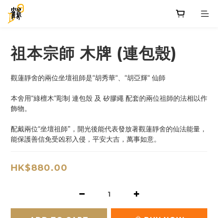
祖本宗師 木牌 (連包殼)
觀蓮靜舍的兩位坐壇祖師是“胡秀華“、“胡亞輝“ 仙師
本舍用“綠檀木“彫制 連包殼 及 矽膠繩 配套的兩位祖師的法相以作
飾物。
配戴兩位“坐壇祖師”，開光後能代表發放著觀蓮靜舍的仙法能量，
能保護善信免受凶邪入侵，平安大吉，萬事如意。
HK$880.00