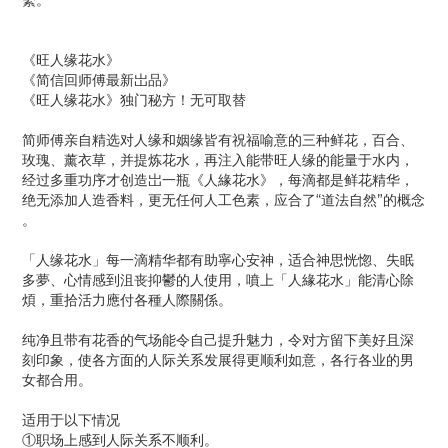
繫。
《旺人缘花水》
《简信回师傅最新岀品》
《旺人缘花水》独门秘方！无可取替
简师傅亲自精选对人缘和姻缘皆有祝福喻意的三种鲜花，百合、
玫瑰、薰衣草，并提炼花水，再注入能带旺人缘的能量于水内，
经过多重功序才创造岀一瓶《人緣花水》，每滴都是鲜花精华，
绝无添加人造香料，更无任何人工色素，应合了“道法自然”的概念
。
「人缘花水」每一滴精华都有助寧心安神，适合神思恍惚、失眠
多夢、心情感到沮丧抑鬱的人使用，噴上「人緣花水」能清心除
煩，重拾活力應付各種人際關係。
纯净且带有花香的气场能令自己提升魅力，令对方留下美好且深
刻印象，使各方面的人际关系发展得更顺利如意，各行各业的男
女都合用。
适用于以下情况
①职场上感到人际关系不顺利。