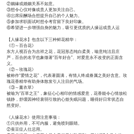
②姻緣或婚姻关系不如意。
③想令心仪对像或贵人更加关注自己。
④岀席应酬场合想提升自己的个人魅力。
⑤参加求职面试时想令考官留下良好印象。
⑥希望进一步增强自身的魅力，吸引更优质的人缘运或贵人运
【人缘花水】包含以下三种鲜花精华：
《①～百合花》
东方人视百合为吉祥之花，花冠形态纯白柔美，喻意纯洁且庄
严，百合的名字也象徵著“百年好合”、对爱意永不改变的正面含
义。
《②～玫瑰花》
被称作“爱情之花”，代表著圆满，有情人终成眷属之美好含意。玫
瑰花香精华有助身体散发引人注目的气场。
《③～薰衣草》
被喻为“百草之王”，象征心心相印的情感爱意，花香能令心情放松
镇静，舒缓因神经衰弱引致的心烦失眠问题，睡得好日常状态自
然变好。
《人缘花水》使用注意事项：
①只供外用，不可内服，避免喷到眼睛。
②蚕豆症人仕忌用。