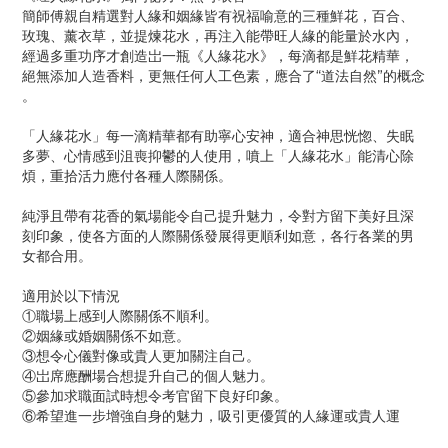
簡師傅親自精選對人緣和姻緣皆有祝福喻意的三種鮮花，百合、
玫瑰、薰衣草，並提煉花水，再注入能帶旺人緣的能量於水內，
經過多重功序才創造岀一瓶《人緣花水》，每滴都是鮮花精華，
絕無添加人造香料，更無任何人工色素，應合了“道法自然”的概念
。
「人緣花水」每一滴精華都有助寧心安神，適合神思恍惚、失眠
多夢、心情感到沮喪抑鬱的人使用，噴上「人緣花水」能清心除
煩，重拾活力應付各種人際關係。
純淨且帶有花香的氣場能令自己提升魅力，令對方留下美好且深
刻印象，使各方面的人際關係發展得更順利如意，各行各業的男
女都合用。
適用於以下情況
①職場上感到人際關係不順利。
②姻緣或婚姻關係不如意。
③想令心儀對像或貴人更加關注自己。
④岀席應酬場合想提升自己的個人魅力。
⑤參加求職面試時想令考官留下良好印象。
⑥希望進一步增強自身的魅力，吸引更優質的人緣運或貴人運