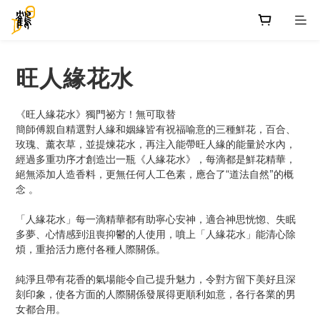
旺人緣花水
《旺人緣花水》獨門祕方！無可取替
簡師傅親自精選對人緣和姻緣皆有祝福喻意的三種鮮花，百合、
玫瑰、薰衣草，並提煉花水，再注入能帶旺人緣的能量於水內，
經過多重功序才創造岀一瓶《人緣花水》，每滴都是鮮花精華，
絕無添加人造香料，更無任何人工色素，應合了“道法自然”的概
念 。
「人緣花水」每一滴精華都有助寧心安神，適合神思恍惚、失眠
多夢、心情感到沮喪抑鬱的人使用，噴上「人緣花水」能清心除
煩，重拾活力應付各種人際關係。
純淨且帶有花香的氣場能令自己提升魅力，令對方留下美好且深
刻印象，使各方面的人際關係發展得更順利如意，各行各業的男
女都合用。