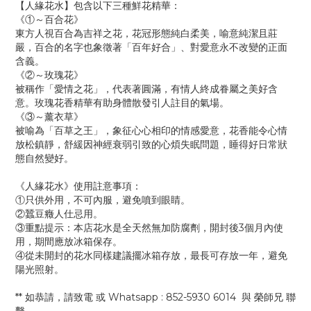
【人緣花水】包含以下三種鮮花精華：
《①～百合花》
東方人視百合為吉祥之花，花冠形態純白柔美，喻意純潔且莊
嚴，百合的名字也象徵著「百年好合」、對愛意永不改變的正面
含義。
《②～玫瑰花》
被稱作「愛情之花」，代表著圓滿，有情人終成眷屬之美好含
意。玫瑰花香精華有助身體散發引人註目的氣場。
《③～薰衣草》
被喻為「百草之王」，象征心心相印的情感愛意，花香能令心情
放松鎮靜，舒緩因神經衰弱引致的心煩失眠問題，睡得好日常狀
態自然變好。
《人緣花水》使用註意事項：
①只供外用，不可內服，避免噴到眼睛。
②蠶豆癥人仕忌用。
③重點提示：本店花水是全天然無加防腐劑，開封後3個月內使
用，期間應放冰箱保存。
④從未開封的花水同樣建議擺冰箱存放，最長可存放一年，避免
陽光照射。
** 如恭請，請致電 或 Whatsapp : 852-5930 6014 與 榮師兄 聯