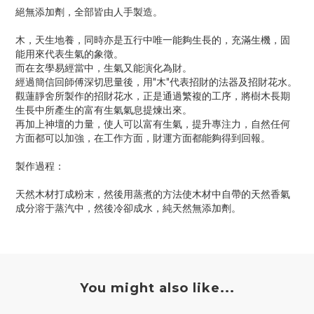
絕無添加劑，全部皆由人手製造。
木，天生地養，同時亦是五行中唯一能夠生長的，充滿生機，固
能用來代表生氣的象徵。
而在玄學易經當中，生氣又能演化為財。
經過簡信回師傅深切思量後，用"木"代表招財的法器及招財花水。
觀蓮靜舍所製作的招財花水，正是通過繁複的工序，將樹木長期
生長中所產生的富有生氣氣息提煉出來。
再加上神壇的力量，使人可以富有生氣，提升專注力，自然任何
方面都可以加強，在工作方面，財運方面都能夠得到回報。
製作過程：
天然木材打成粉末，然後用蒸煮的方法使木材中自帶的天然香氣
成分溶于蒸汽中，然後冷卻成水，純天然無添加劑。
You might also like...