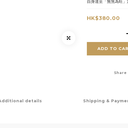
自身達至「無煞為旺」
HK$380.00
ADD TO CA
Share
Additional details
Shipping & Payme