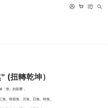
BUY NOW
煞" (扭轉乾坤）
解「煞」的影響，
三煞、暗箭煞、月煞、日煞、時煞。