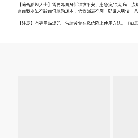
【適合點燈人士】需要為自身祈福求平安、患急病/長期病、流
會如破水缸不論如何殷勤加水，依舊漏盡不滿，願世人明悟，
【注意】有專用點燈咒，供請後會在私信附上使用方法。《如