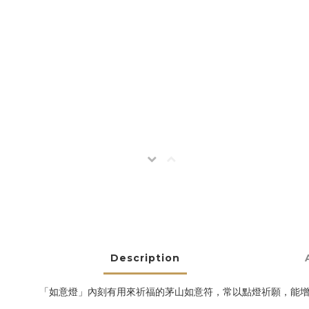
Description
「如意燈」內刻有用來祈福的茅山如意符，常以點燈祈願，能