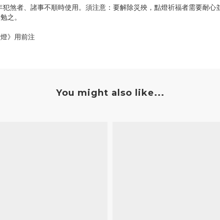
年犯煞者、諸事不順時使用。須注意：要解除災殃，點燈祈福者需要耐心
共勉之。
意燈》用前注
You might also like...