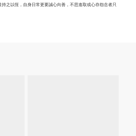
並持之以恆，自身日常更要誠心向善，不思進取或心存怨念者只