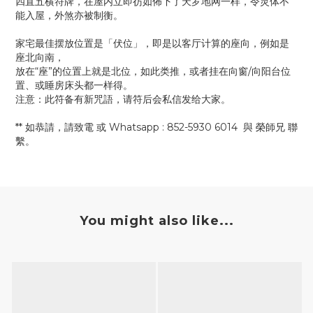
四直五横符牌，在屋内立即彷如佈下了天罗地网一样，令灵体不
能入屋，外煞亦被制衡。
家宅最佳摆放位置是「伏位」，即是以客厅计算的座向，例如是
座北向南，
放在“座”的位置上就是北位，如此类推，或者挂在向窗/向阳台位
置、或睡房床头都一样得。
注意：此符备有新咒語，请符后会私信发给大家。
** 如恭請，請致電 或 Whatsapp : 852-5930 6014 與 榮師兄 聯
繫。
You might also like...