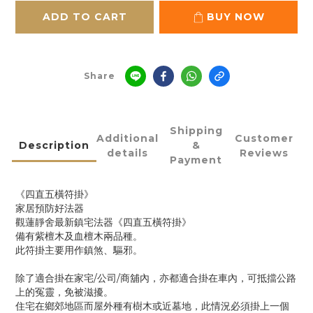
ADD TO CART
BUY NOW
Share
Shipping
Additional
Customer
Description
&
details
Reviews
Payment
《四直五橫符掛》
家居預防好法器
觀蓮靜舍最新鎮宅法器《四直五橫符掛》
備有紫檀木及血檀木兩品種。
此符掛主要用作鎮煞、驅邪。
除了適合掛在家宅/公司/商舖內，亦都適合掛在車內，可抵擋公路
上的冤靈，免被滋擾。
住宅在鄉郊地區而屋外種有樹木或近墓地，此情況必須掛上一個