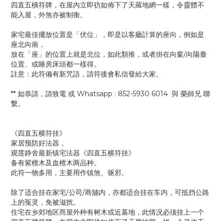
四直五橫符牌，在屋內立即彷如佈下了天羅地網一樣，令靈體不
能入屋，外煞亦被制衡。
家宅最佳擺放位置是「伏位」，即是以客廳計算的座向，例如是
座北向南，
放在「座」的位置上就是北位，如此類推，或者掛在向窗/向陽臺
位置、或睡房床頭都一樣得。
註意：此符備有新咒語，請符後會私信發給大家。
** 如恭請，請致電 或 Whatsapp : 852-5930 6014 與 榮師兄 聯
繫。
《四直五横符挂》
家居预防好法器，
观莲静舍最新镇宅法器《四直五横符挂》
备有紫檀木及血檀木两品种。
此符一物多用，主要用作镇煞、驱邪。
除了适合挂在家宅/公司/商舖内，亦都适合挂在车内，可抵挡公路
上的冤灵，免被滋扰。
住宅在乡郊地区而屋外种有树木或近墓地，此情况必须挂上一个