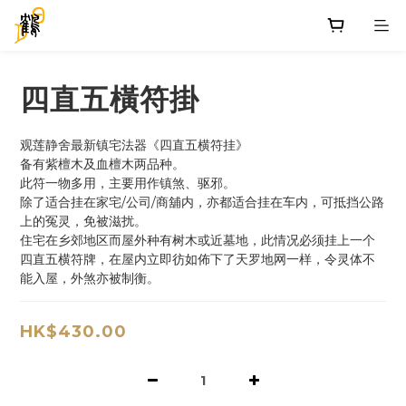
四直五橫符掛
观莲静舍最新镇宅法器《四直五横符挂》
备有紫檀木及血檀木两品种。
此符一物多用，主要用作镇煞、驱邪。
除了适合挂在家宅/公司/商舖内，亦都适合挂在车内，可抵挡公路
上的冤灵，免被滋扰。
住宅在乡郊地区而屋外种有树木或近墓地，此情况必须挂上一个
四直五横符牌，在屋内立即彷如佈下了天罗地网一样，令灵体不
能入屋，外煞亦被制衡。
HK$430.00